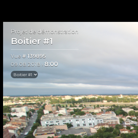
Projet de démonstration
Boitier #1
Vue
# 139895
8:00
09.08.2018
›