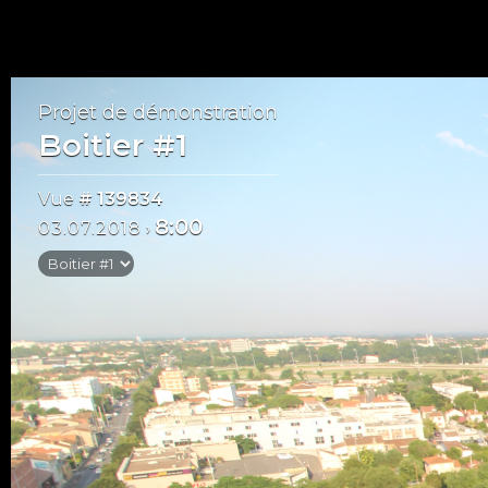
Projet de démonstration
Boitier #1
Vue
# 139834
8:00
03.07.2018
›