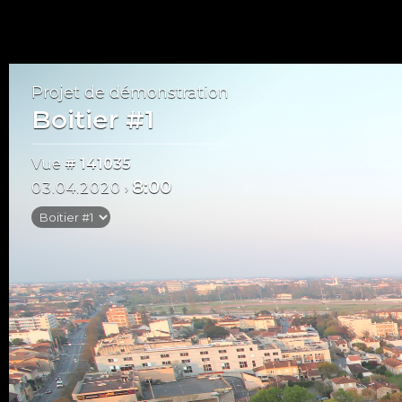
Projet de démonstration
Boitier #1
Vue
# 141035
8:00
03.04.2020
›
Mai 2020