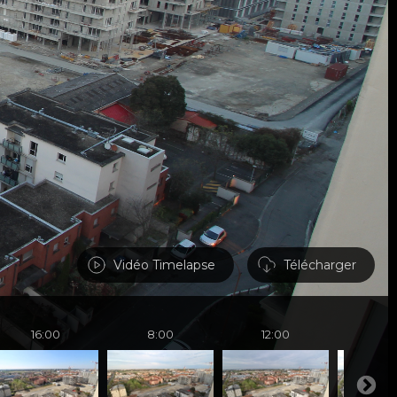
Vidéo Timelapse
Télécharger
16:00
8:00
12:00
16: