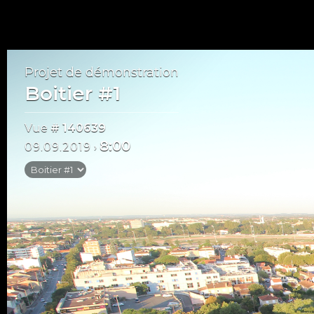
Projet de démonstration
Boitier #1
Vue
# 140639
8:00
09.09.2019
›