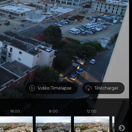
Vidéo Timelapse
Télécharger
16:00
8:00
12:00
16: