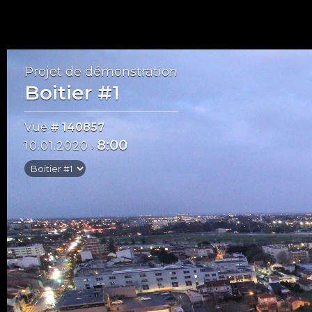
Projet de démonstration
Boitier #1
Vue
# 140857
8:00
10.01.2020
›
Mai 2020