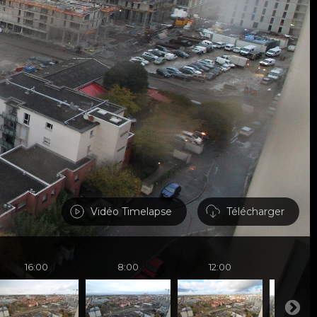
Vidéo Timelapse
Télécharger
16:00
8:00
12:00
16: