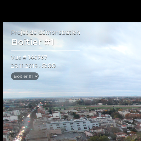
Projet de démonstration
Boitier #1
Vue
# 140767
8:00
28.11.2019
›