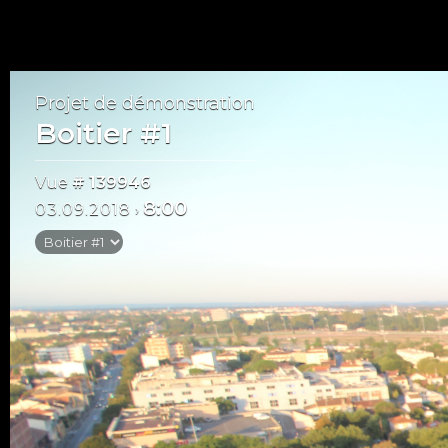
Projet de démonstration
Boitier #1
Vue
# 139946
8:00
03.09.2018
›