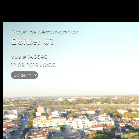
Projet de démonstration
Boitier #1
Vue
# 140648
8:00
12.09.2019
›