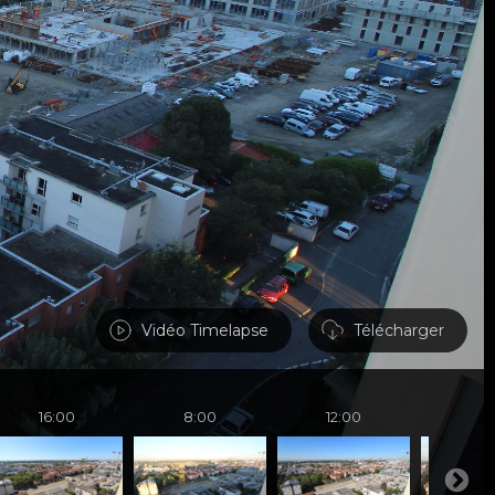
Vidéo Timelapse
Télécharger
16:00
8:00
12:00
8: