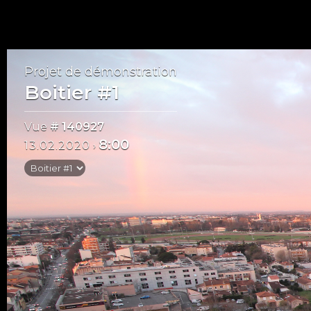
Projet de démonstration
Boitier #1
Vue
# 140927
8:00
13.02.2020
›
Mai 2020