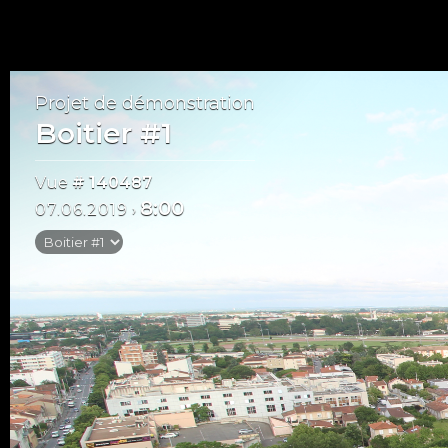
Projet de démonstration
Boitier #1
Vue
# 140487
8:00
07.06.2019
›
Juin 2019