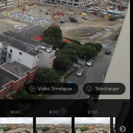
Vidéo Timelapse
Télécharger
16:00
8:00
12:00
16: