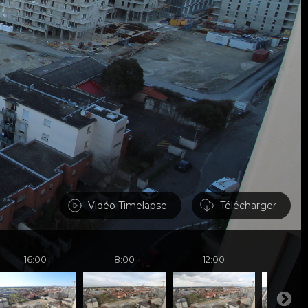
Vidéo Timelapse
Télécharger
16:00
8:00
12:00
16: