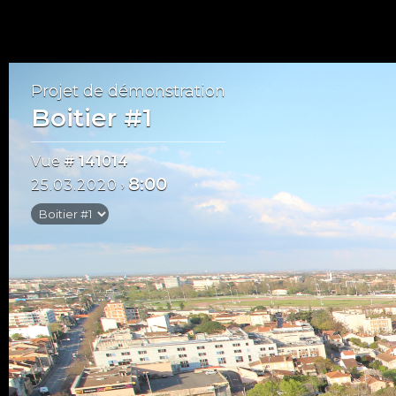
Projet de démonstration
Boitier #1
Vue
# 141014
8:00
25.03.2020
›
Mai 2020