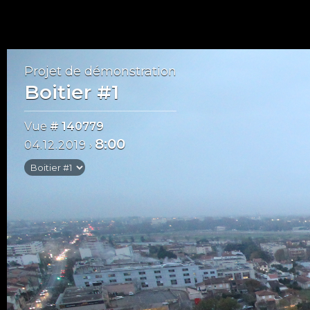
Projet de démonstration
Boitier #1
Vue
# 140779
8:00
04.12.2019
›